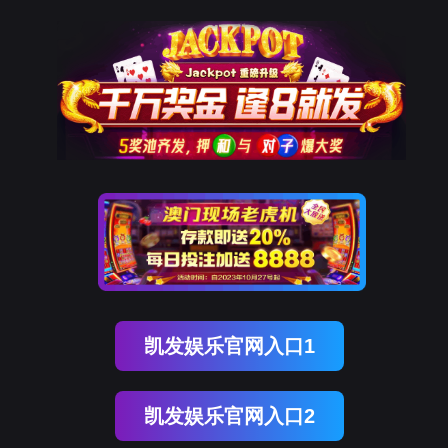
凯发娱乐官网入口1
凯发娱乐官网入口2